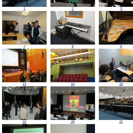
1
2
3
7
8
9
13
14
15
19
20
21