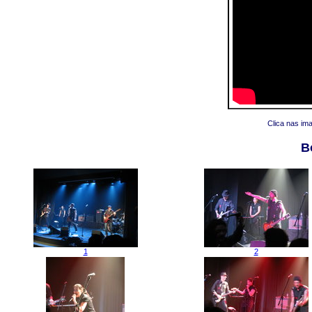
Clica nas im
B
1
2