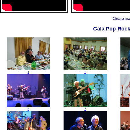
Clica na im
Gala Pop-Rock
1
2
6
7