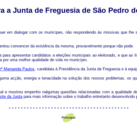
ra a Junta de Freguesia de São Pedro d
er em dialogar com os munícipes, não respondendo às missivas que lhe são
e tentou convencer da existência da mesma, provavelmente porque não pode.
 para apresentar candidatos a eleições municipais ao eleitorado, e que as l
ta por uma melhor qualidade de vida no município.
rª Margarida Paulos
, candidata à Presidência da Junta de Freguesia e à equip
lguma acção, energia e tenacidade na solução dos nossos problemas, os qu
tual e mostrou empenho nalgumas questões relacionadas com a qualidade d
site da Junta
para mais informação sobre o trabalho entretanto desenvolvido 