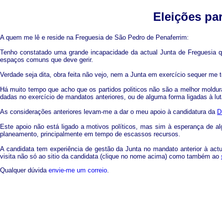
Eleições pa
A quem me lê e reside na Freguesia de São Pedro de Penaferrim:
Tenho constatado uma grande incapacidade da actual Junta de Freguesia qu
espaços comuns que deve gerir.
Verdade seja dita, obra feita não vejo, nem a Junta em exercício sequer m
Há muito tempo que acho que os partidos politicos não são a melhor moldura
dadas no exercício de mandatos anteriores, ou de alguma forma ligadas à lu
As considerações anteriores levam-me a dar o meu apoio à candidatura da
D
Este apoio não está ligado a motivos políticos, mas sim à esperança de a
planeamento, principalmente em tempo de escassos recursos.
A candidata tem experiência de gestão da Junta no mandato anterior à ac
visita não só ao sitio da candidata (clique no nome acima) como também ao
Qualquer dúvida
envie-me um correio
.